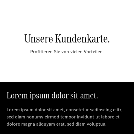
Ansprechpartner
Probefahrt
Kontaktformular
Unternehmens
News
Events
Elektromobilität
Aktuelles
Öffnungszeiten
Ausbildung
und
Karriere
Direkt zum
Bewerbungsportal
Unternehmens-
News