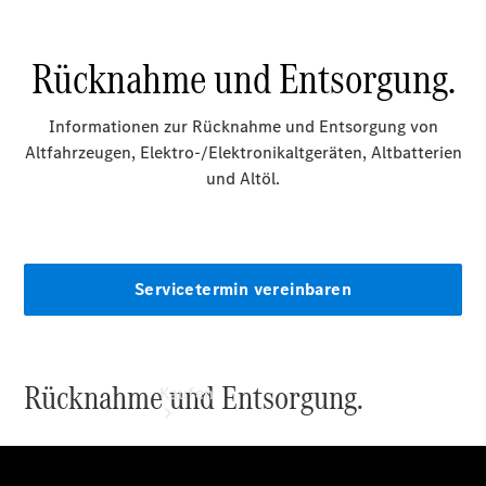
buchen
Beratung
vereinbaren
Servicetermin
vereinbaren
Tel: +49
3375 2579
0
Kaufen