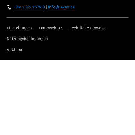
Übersicht
Finanzdienste
Reifen &
Kompletträder
Reifen- und
Komplettradschutz
EU-
Reifenlabel
Transporter-
Service