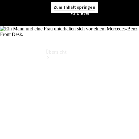
Zum Inhalt springen
Anbieter
Anbieter
Übersicht
Startseite
Ansprechpartner
finden
Probefahrt
vereinbaren
Servicetermin