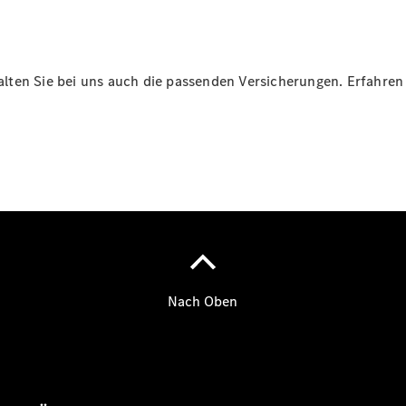
Übersicht
Reifen &
Kompletträder
ten Sie bei uns auch die passenden Versicherungen. Erfahren S
Reifen- und
Komplettradschutz
EU-
Reifenlabel
Teile &
Zubehör
Telefonie &
Multimedia
Pannen- &
Unfallhilfe