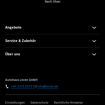
Übersicht
Reifen &
Kompletträder
Reifen- und
Komplettradschutz
EU-
Reifenlabel
Teile &
Zubehör
Telefonie &
Multimedia
Pannen- &
Unfallhilfe