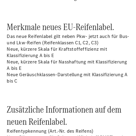
Übersicht
Reifen &
Kompletträder
Merkmale neues EU-Reifenlabel.
Das neue Reifenlabel gilt neben Pkw- jetzt auch für Bus-
und Lkw-Reifen (Reifenklassen C1, C2, C3)
Neue, kürzere Skala für Kraftstoffeffizienz mit
Klassifizierung
A bis E
Neue, kürzere Skala für Nasshaftung mit
Klassifizierung
A bis E
Reifen- und
Neue Geräuschklassen-Darstellung mit
Klassifizierung
A
Komplettradschutz
bis C
EU-
Reifenlabel
Teile &
Zusätzliche Informationen auf dem
Zubehör
Telefonie &
neuen
Reifenlabel.
Multimedia
Pannen- &
Reifentypkennung (Art.-Nr. des Reifens)
Unfallhilfe