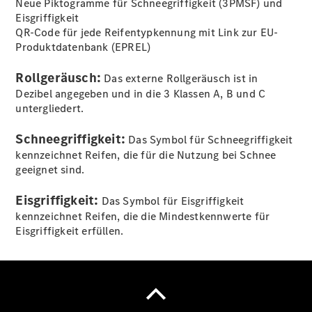
Neue Piktogramme für Schneegriffigkeit (3PMSF) und
Reparatur
Eisgriffigkeit
&
QR-Code für jede Reifentypkennung mit Link zur EU-
Werkstatt
Produktdatenbank (EPREL)
Rollgeräusch:
Das externe Rollgeräusch ist in
Dezibel angegeben und in die 3 Klassen A, B und C
untergliedert.
Schneegriffigkeit:
Das Symbol für Schneegriffigkeit
kennzeichnet Reifen, die für die Nutzung bei Schnee
geeignet sind.
Unfallreparaturen
SmallRepair
Eisgriffigkeit:
Das Symbol für Eisgriffigkeit
KomplettService-
kennzeichnet Reifen, die die Mindestkennwerte für
Paket
Eisgriffigkeit erfüllen.
Wartungs-
Paket
Garantie-
Paket
Mercedes
me